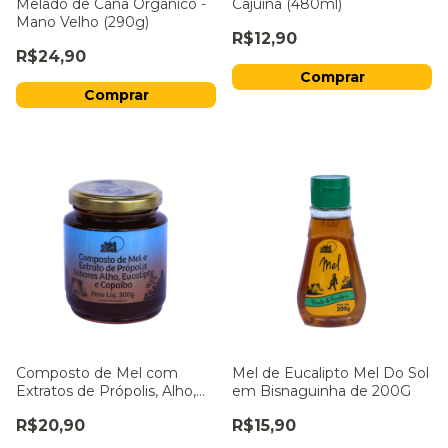
Melado de Cana Orgânico -
Cajuína (480ml)
Mano Velho (290g)
R$12,90
R$24,90
Composto de Mel com
Mel de Eucalipto Mel Do Sol
Extratos de Própolis, Alho,
em Bisnaguinha de 200G
Eucalipto e Copaíba Mel Do
R$20,90
R$15,90
Sol 300g