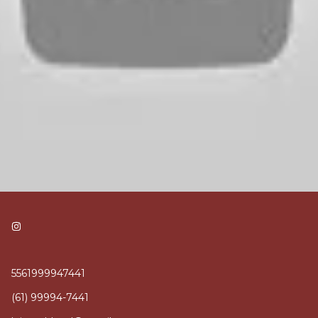
5561999947441
(61) 99994-7441