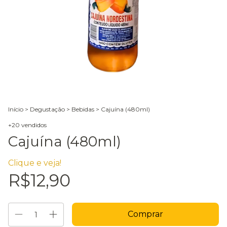
Início
>
Degustação
>
Bebidas
>
Cajuína (480ml)
+20 vendidos
Cajuína (480ml)
Clique e veja!
R$12,90