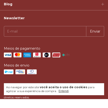
Blog
Newsletter
Meios de pagamento
Meios de envio
Ao navegar por este site
você aceita o uso de cookies
para
agilizar a sua experiência de compra.
Entendi
Copyright Quintal Mel do Sol - 01.591.916/0001-26 - 2026. Todos os
direitos reservados.