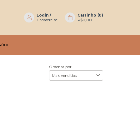
Login
/
Carrinho
(
0
)
Cadastre-se
R$0,00
AÚDE
Ordenar por