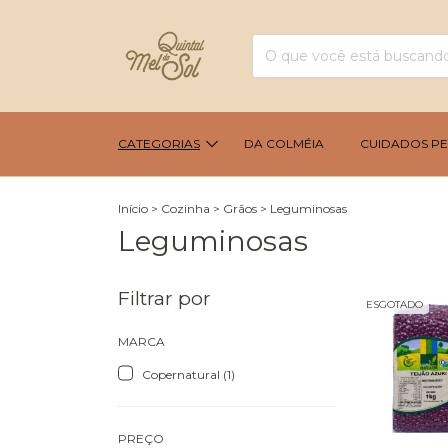
CATEGORIAS
DA COLMÉIA
CUIDADOS PE
Início
>
Cozinha
>
Grãos
>
Leguminosas
Leguminosas
Filtrar por
ESGOTADO
MARCA
Copernatural (1)
PREÇO