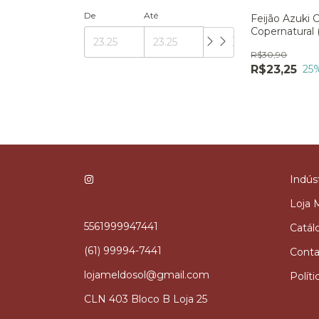
De
Até
Feijão Azuki 
Copernatural
R$30,90
R$23,25
25
Indúst
Loja 
5561999947441
Catál
(61) 99994-7441
Conta
lojameldosol@gmail.com
Polít
CLN 403 Bloco B Loja 25