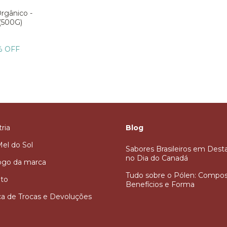
Orgânico -
 (500G)
% OFF
ria
Blog
Mel do Sol
Sabores Brasileiros em Des
no Dia do Canadá
ogo da marca
Tudo sobre o Pólen: Compos
to
Benefícios e Forma
ica de Trocas e Devoluções