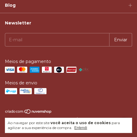
Blog
Newsletter
Meios de pagamento
Meios de envio
Copyright Quintal Mel do Sol - 01.591.916/0001-26 - 2026. Todos os
Ao navegar por este site
você aceita o uso de cookies
para
direitos reservados.
agilizar a sua experiência de compra.
Entendi